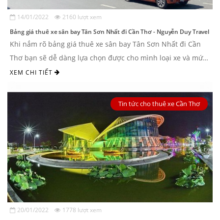
14/01/2022
2160 lượt xem
Bảng giá thuê xe sân bay Tân Sơn Nhất đi Cần Thơ - Nguyễn Duy Travel
Khi nắm rõ bảng giá thuê xe sân bay Tân Sơn Nhất đi Cần
Thơ bạn sẽ dễ dàng lựa chọn được cho mình loại xe và mức
giá phù hợp. ...
XEM CHI TIẾT
Tin tức cho thuê xe Cần Thơ
20/01/2022
1778 lượt xem