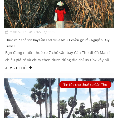
21/01/2022
2265 lượt xem
Thuê xe 7 chỗ sân bay Cần Thơ đi Cà Mau 1 chiều giá rẻ - Nguyễn Duy
Travel
Bạn đang muốn thuê xe 7 chỗ sân bay Cần Thơ đi Cà Mau 1
chiều giá rẻ và chưa chọn được đúng địa chỉ uy tín? Vậy hãy
cùng tham khảo ...
XEM CHI TIẾT
Tin tức cho thuê xe Cần Thơ