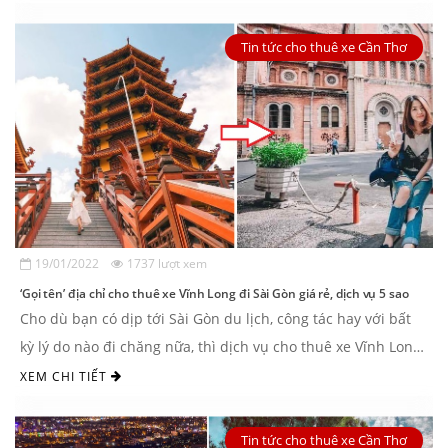
Tin tức cho thuê xe Cần Thơ
19/01/2022
1737 lượt xem
‘Gọi tên’ địa chỉ cho thuê xe Vĩnh Long đi Sài Gòn giá rẻ, dịch vụ 5 sao
Cho dù bạn có dịp tới Sài Gòn du lịch, công tác hay với bất
kỳ lý do nào đi chăng nữa, thì dịch vụ cho thuê xe Vĩnh Long
đi Sài ...
XEM CHI TIẾT
Tin tức cho thuê xe Cần Thơ