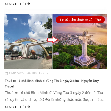
phải chăng? Vậy hãy ...
XEM CHI TIẾT
Tin tức cho thuê xe Cần Thơ
19/01/2022
1803 lượt xem
Thuê xe 16 chỗ Bình Minh đi Vũng Tàu 3 ngày 2 đêm - Nguyễn Duy
Travel
Thuê xe 16 chỗ Bình Minh đi Vũng Tàu 3 ngày 2 đêm ở đâu
rẻ, uy tín và dịch vụ tốt? Đó là những thắc mắc được nhiều
khách ...
XEM CHI TIẾT