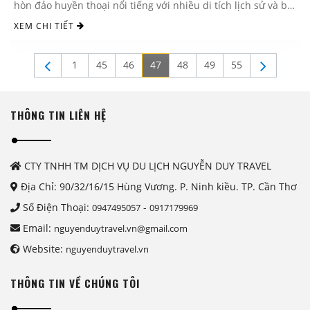
hòn đảo huyền thoại nổi tiếng với nhiều di tích lịch sử và bãi
biển xinh ...
XEM CHI TIẾT
1
45
46
47
48
49
55
THÔNG TIN LIÊN HỆ
CTY TNHH TM DỊCH VỤ DU LỊCH NGUYỄN DUY TRAVEL
Địa Chỉ: 90/32/16/15 Hùng Vương. P. Ninh kiều. TP. Cần Thơ
Số Điện Thoại:
-
0947495057
0917179969
Email:
nguyenduytravel.vn@gmail.com
Website:
nguyenduytravel.vn
THÔNG TIN VỀ CHÚNG TÔI