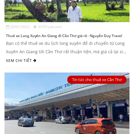
20/01/2022
3570 lượt xem
Thuê xe Long Xuyên An Giang đi Cần Thơ giá rẻ - Nguyễn Duy Travel
Bạn có thể thuê xe du lịch long xuyên để di chuyển từ Long
Xuyên An Giang tới Cần Thơ rất thuận tiện, mà giá cả lại siêu
hợp lý. Để lựa ...
XEM CHI TIẾT
Tin tức cho thuê xe Cần Thơ