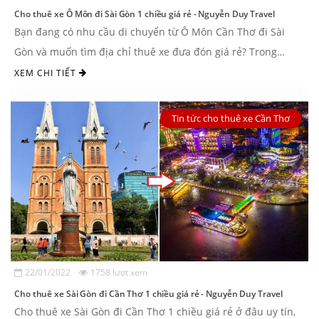
Cho thuê xe Ô Môn đi Sài Gòn 1 chiều giá rẻ - Nguyễn Duy Travel
Bạn đang có nhu cầu di chuyển từ Ô Môn Cần Thơ đi Sài
Gòn và muốn tìm địa chỉ thuê xe đưa đón giá rẻ? Trong
khuôn khổ ...
XEM CHI TIẾT
Tin tức cho thuê xe Cần Thơ
22/01/2022
1758 lượt xem
Cho thuê xe Sài Gòn đi Cần Thơ 1 chiều giá rẻ - Nguyễn Duy Travel
Cho thuê xe Sài Gòn đi Cần Thơ 1 chiều giá rẻ ở đâu uy tín,