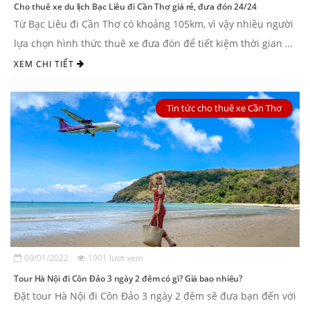
Cho thuê xe du lịch Bạc Liêu đi Cần Thơ giá rẻ, đưa đón 24/24
Từ Bạc Liêu đi Cần Thơ có khoảng 105km, vì vậy nhiều người
lựa chọn hình thức thuê xe đưa đón để tiết kiệm thời gian di
chuyển và không ...
XEM CHI TIẾT
Tin tức cho thuê xe Cần Thơ
09/01/2022
1901 lượt xem
Tour Hà Nội đi Côn Đảo 3 ngày 2 đêm có gì? Giá bao nhiêu?
Đặt tour Hà Nội đi Côn Đảo 3 ngày 2 đêm sẽ đưa bạn đến với