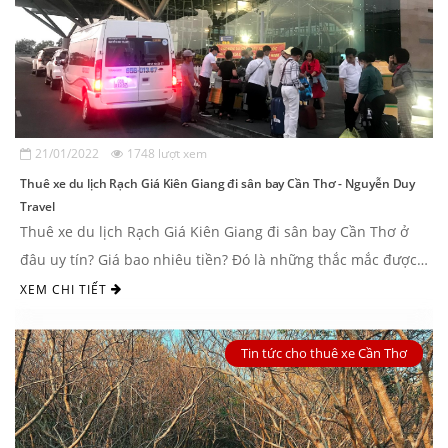
21/01/2022
1748 lượt xem
Thuê xe du lịch Rạch Giá Kiên Giang đi sân bay Cần Thơ - Nguyễn Duy
Travel
Thuê xe du lịch Rạch Giá Kiên Giang đi sân bay Cần Thơ ở
đâu uy tín? Giá bao nhiêu tiền? Đó là những thắc mắc được
nhiều du khách ...
XEM CHI TIẾT
Tin tức cho thuê xe Cần Thơ