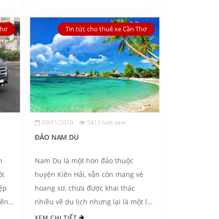
Thơ
Tin tức cho thuê xe Cần Thơ
09/11/2018
5413 lượt xem
ĐẢO NAM DU
h
Nam Du là một hòn đảo thuộc
ột
huyện Kiên Hải, vẫn còn mang vẻ
ệp
hoang sơ, chưa được khai thác
iên
nhiều về du lịch nhưng lại là một lợi
thế cực kỳ thú ...
XEM CHI TIẾT