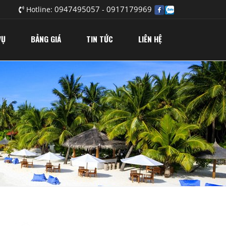
0947495057
0917179969
Hotline:
-
VỤ
BẢNG GIÁ
TIN TỨC
LIÊN HỆ