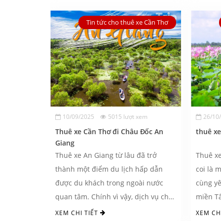
Tin tức cho thuê xe Cần Thơ
10/09/2025
5015 lượt xem
26/10
Thuê xe Cần Thơ đi Châu Đốc An
thuê x
Giang
Thuê xe An Giang từ lâu đã trở
Thuê xe
thành một điểm du lịch hấp dẫn
coi là 
được du khách trong ngoài nước
cùng y
quan tâm. Chính vì vậy, dịch vụ cho
miền Tâ
thuê xe ...
XEM CHI TIẾT
XEM CH