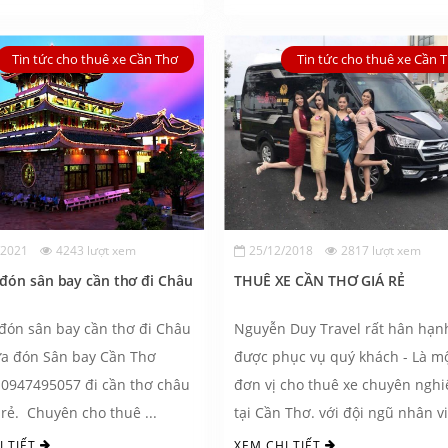
Tin tức cho thuê xe Cần Thơ
Tin tức cho thuê xe Cần 
/2021
4243 lượt xem
25/12/2018
2817 lượt xem
đón sân bay cần thơ đi Châu
THUÊ XE CẦN THƠ GIÁ RẺ
đón sân bay cần thơ đi Châu
Nguyễn Duy Travel rất hân hạn
được phục vụ quý khách - Là m
 0947495057 đi cần thơ châu
đơn vị cho thuê xe chuyên nghi
 rẻ. Chuyên cho thuê ...
tại Cần Thơ. với đội ngũ nhân v
...
I TIẾT
XEM CHI TIẾT