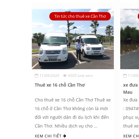
Tin tức cho thuê xe Cần Thơ
11/09/2020
4503 lượt xem
11/09
Thuê xe 16 chỗ Cần Thơ
xe đưa 
Mau
Cho thuê xe 16 chỗ Cần Thơ Thuê xe
Xe đưa 
16 chỗ ở Cần Thơ không còn là mới
: 09474
đối với người dân đi du lịch khi đến
phục v
Cần Thơ. Nhiều dịch vụ cho ...
thuê x
Duy. Ch
XEM CHI TIẾT
XEM CH