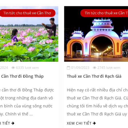
Tin tức cho thuê xe Cần Thơ
Tin tức cho thuê xe Cần 
/2024
6335 lượt xem
01/09/2023
2745 lượt xem
e Cần Thơ đi Đồng Tháp
Thuê xe Cần Thơ đi Rạch Giá
 cần thơ đi Đồng Tháp được
Hiện nay có rất nhiều địa chỉ c
một trong những địa danh vô
thuê xe Cần Thơ đi Rạch Giá. C
ên bình của vùng sông nước
chúng tôi tìm hiểu về dịch vụ c
y. Chính vì thế ...
thuê xe Cần Thơ đi Rạch Giá uy .
I TIẾT
XEM CHI TIẾT