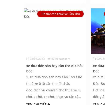
Tin tức cho thuê xe Cần Thơ
02/03/2023
5736 lượt xem
02/08
xe đưa đón sân bay cần thơ đi Châu
xe đưa 
Đốc
Đốc
1. Xe đưa đón sân bay Cần Thơ Cho
xe đưa 
thuê xe ô tô cần thơ đi châu
Đốc Đưa đón Sân bay Cần Thơ
đốc. dịch vụ chuyên cho thuê xe 4
Hotline
chỗ, 7 chỗ, 16 chỗ, phục vụ tận tậm.
đốc giá
...
XEM CHI TIẾT
XEM CH