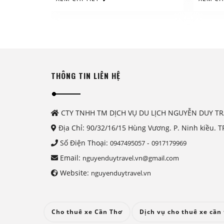
THÔNG TIN LIÊN HỆ
CTY TNHH TM DỊCH VỤ DU LỊCH NGUYỄN DUY TR
Địa Chỉ: 90/32/16/15 Hùng Vương. P. Ninh kiều. T
Số Điện Thoại:
-
0947495057
0917179969
Email:
nguyenduytravel.vn@gmail.com
Website:
nguyenduytravel.vn
Cho thuê xe Cần Thơ
Dịch vụ cho thuê xe cần