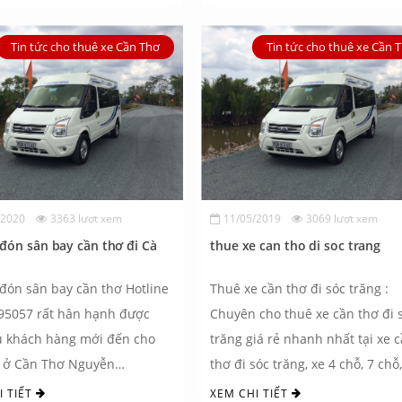
Tin tức cho thuê xe Cần Thơ
Tin tức cho thuê xe Cần 
/2020
3363 lượt xem
11/05/2019
3069 lượt xem
đón sân bay cần thơ đi Cà
thue xe can tho di soc trang
đón sân bay cần thơ Hotline
Thuê xe cần thơ đi sóc trăng :
95057 rất hân hạnh được
Chuyên cho thuê xe cần thơ đi 
ụ khách hàng mới đến cho
trăng giá rẻ nhanh nhất tại xe 
e ở Cần Thơ Nguyễn
thơ đi sóc trăng, xe 4 chỗ, 7 chỗ
uyên cho ...
16 chỗ đi từ ...
I TIẾT
XEM CHI TIẾT