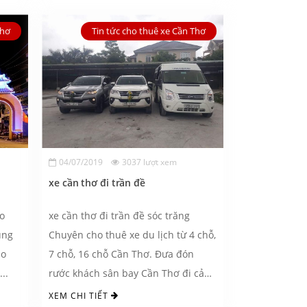
Thơ
Tin tức cho thuê xe Cần Thơ
04/07/2019
3037 lượt xem
xe cần thơ đi trần đề
ho
xe cần thơ đi trần đề sóc trăng
ùng
Chuyên cho thuê xe du lịch từ 4 chỗ,
ho
7 chỗ, 16 chỗ Cần Thơ. Đưa đón
..
rước khách sân bay Cần Thơ đi cảng
trần đề ...
XEM CHI TIẾT