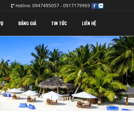
0947495057
0917179969
Hotline:
-
VỤ
BẢNG GIÁ
TIN TỨC
LIÊN HỆ