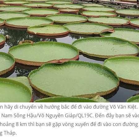
 hãy di chuyển về hướng bắc để đi vào đường Võ Văn Kiệt.
Nam Sông Hậu/Võ Nguyên Giáp/QL19C. Đến đây bạn sẽ vào q
 khoảng 8 km thì bạn sẽ gặp vòng xuyến để đi vào con đường
g Tháp.