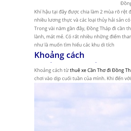
Đồng
Khí hậu tại đây được chia làm 2 mùa rõ rệt
nhiều lương thực và các loại thủy hải sản c
Trong vài năm gần đây, Đồng Tháp đi cần thơ
lành, mát mẻ. Có rất nhiều những điểm tha
như là muốn tìm hiểu các khu di tích
Khoảng cách
từ Cần Thơ đi Đồng Thá
Khoảng cách từ
thuê xe Cần Thơ đi Đồng T
chơi vào dịp cuối tuần của mình. Khi đến v
bao nhiêu km ?