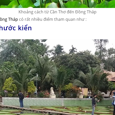
Khoảng cách từ Cần Thơ đến Đồng Tháp
Đồng Tháp
có rất nhiều điểm tham quan như :
phước kiển