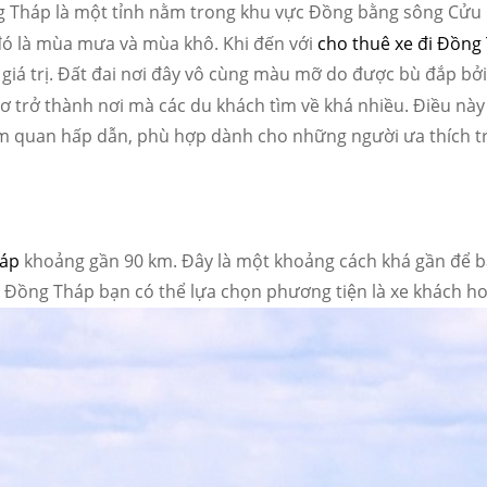
 Tháp là một tỉnh nằm trong khu vực Đồng bằng sông Cửu
 đó là mùa mưa và mùa khô. Khi đến với
cho thuê xe đi Đồng
ó giá trị. Đất đai nơi đây vô cùng màu mỡ do được bù đắp b
 trở thành nơi mà các du khách tìm về khá nhiều. Điều này l
m quan hấp dẫn, phù hợp dành cho những người ưa thích t
p
háp
khoảng gần 90 km. Đây là một khoảng cách khá gần để b
ới Đồng Tháp bạn có thể lựa chọn phương tiện là xe khách h