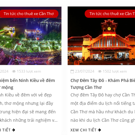
Tin tức cho thuê xe Cần Thơ
Tin tức cho thuê xe Cần 
/2024
1533 lượt xem
23/07/2024
1502 lượt xem
hiệm bến Ninh Kiều về đêm
Chợ Đêm Tây Đô - Khám Phá Bi
ơ mộng
Tượng Cần Thơ
h Kiều về đêm với vẻ đẹp
Chợ đêm Tây Đô hay chợ Cần Th
h, thơ mộng nhưng lại đầy
một địa điểm du lịch nổi tiếng t
 trung hiện đại sẽ mang đến
Cần Thơ mà hầu như khách du l
khách những trải nghiệm vô
nào khi du lịch Cần Thơ cũng gh
I TIẾT
XEM CHI TIẾT