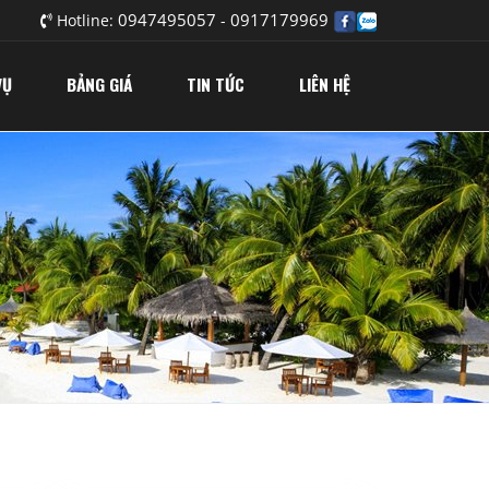
0947495057
0917179969
Hotline:
-
VỤ
BẢNG GIÁ
TIN TỨC
LIÊN HỆ