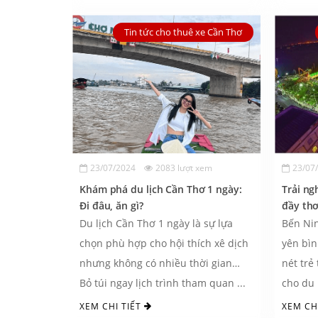
Tin tức cho thuê xe Cần Thơ
23/07/2024
2083 lượt xem
23/07
Khám phá du lịch Cần Thơ 1 ngày:
Trải ng
Đi đâu, ăn gì?
đầy th
Du lịch Cần Thơ 1 ngày là sự lựa
Bến Nin
chọn phù hợp cho hội thích xê dịch
yên bìn
nhưng không có nhiều thời gian…
nét trẻ
Bỏ túi ngay lịch trình tham quan ...
cho du 
cùng ...
XEM CHI TIẾT
XEM CH