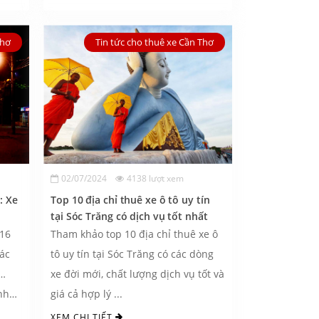
Thơ
Tin tức cho thuê xe Cần Thơ
02/07/2024
4138 lượt xem
: Xe
Top 10 địa chỉ thuê xe ô tô uy tín
tại Sóc Trăng có dịch vụ tốt nhất
 16
Tham khảo top 10 địa chỉ thuê xe ô
các
tô uy tín tại Sóc Trăng có các dòng
y…
xe đời mới, chất lượng dịch vụ tốt và
nh
giá cả hợp lý ...
XEM CHI TIẾT