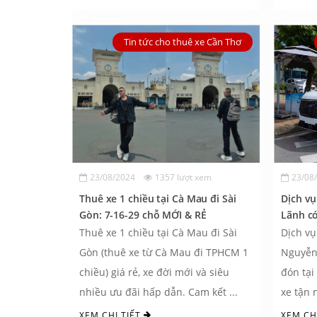
Tin tức cho thuê xe Cần Thơ
23/08/2024
1357 lượt xem
23/08
Thuê xe 1 chiều tại Cà Mau đi Sài
Dịch v
Gòn: 7-16-29 chỗ MỚI & RẺ
Lãnh có 
Thuê xe 1 chiều tại Cà Mau đi Sài
Dịch vụ
Gòn (thuê xe từ Cà Mau đi TPHCM 1
Nguyễn 
chiều) giá rẻ, xe đời mới và siêu
đón tại
nhiều ưu đãi hấp dẫn. Cam kết ...
xe tận n
XEM CHI TIẾT
XEM CH