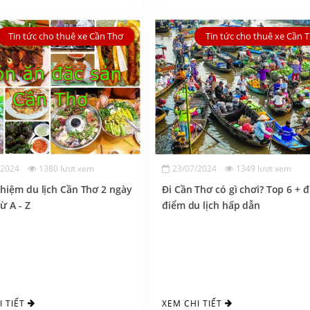
Tin tức cho thuê xe Cần Thơ
Tin tức cho thuê xe Cần 
/2024
1380 lượt xem
23/07/2024
1349 lượt xem
hiệm du lịch Cần Thơ 2 ngày
Đi Cần Thơ có gì chơi? Top 6 + đ
ừ A - Z
điểm du lịch hấp dẫn
I TIẾT
XEM CHI TIẾT