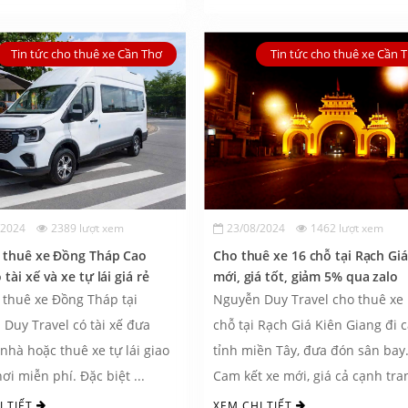
Tin tức cho thuê xe Cần Thơ
Tin tức cho thuê xe Cần 
/2024
2389 lượt xem
23/08/2024
1462 lượt xem
ụ thuê xe Đồng Tháp Cao
Cho thuê xe 16 chỗ tại Rạch Giá
tài xế và xe tự lái giá rẻ
mới, giá tốt, giảm 5% qua zalo
 thuê xe Đồng Tháp tại
Nguyễn Duy Travel cho thuê xe
Duy Travel có tài xế đưa
chỗ tại Rạch Giá Kiên Giang đi 
 nhà hoặc thuê xe tự lái giao
tỉnh miền Tây, đưa đón sân ba
ơi miễn phí. Đặc biệt ...
Cam kết xe mới, giá cả cạnh tra
và ...
I TIẾT
XEM CHI TIẾT