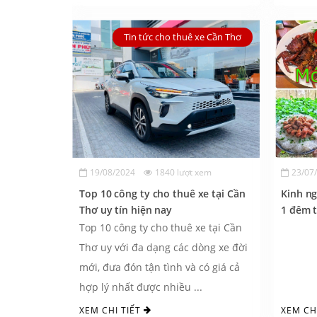
Tin tức cho thuê xe Cần Thơ
19/08/2024
1840 lượt xem
23/07
Top 10 công ty cho thuê xe tại Cần
Kinh ng
Thơ uy tín hiện nay
1 đêm t
Top 10 công ty cho thuê xe tại Cần
Thơ uy với đa dạng các dòng xe đời
mới, đưa đón tận tình và có giá cả
hợp lý nhất được nhiều ...
XEM CHI TIẾT
XEM CH