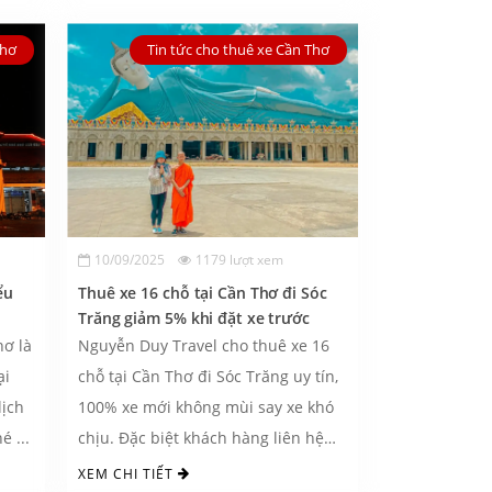
Thơ
Tin tức cho thuê xe Cần Thơ
10/09/2025
1179 lượt xem
ểu
Thuê xe 16 chỗ tại Cần Thơ đi Sóc
Trăng giảm 5% khi đặt xe trước
ơ là
Nguyễn Duy Travel cho thuê xe 16
ại
chỗ tại Cần Thơ đi Sóc Trăng uy tín,
ịch
100% xe mới không mùi say xe khó
é ...
chịu. Đặc biệt khách hàng liên hệ
đặt ...
XEM CHI TIẾT