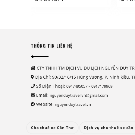
THÔNG TIN LIÊN HỆ
CTY TNHH TM DỊCH VỤ DU LỊCH NGUYỄN DUY TR
Địa Chỉ: 90/32/16/15 Hùng Vương. P. Ninh kiều. T
Số Điện Thoại:
-
0947495057
0917179969
Email:
nguyenduytravel.vn@gmail.com
Website:
nguyenduytravel.vn
Cho thuê xe Cần Thơ
Dịch vụ cho thuê xe cần