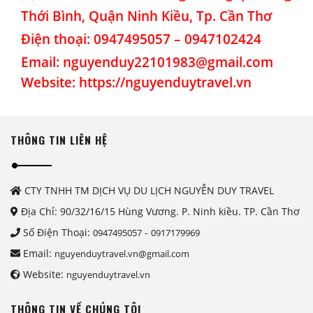
Thới Bình, Quận Ninh Kiều, Tp. Cần Thơ
Điện thoại: 0947495057 – 0947102424
Email: nguyenduy22101983@gmail.com
Website: https://nguyenduytravel.vn
THÔNG TIN LIÊN HỆ
CTY TNHH TM DỊCH VỤ DU LỊCH NGUYỄN DUY TRAVEL
Địa Chỉ: 90/32/16/15 Hùng Vương. P. Ninh kiều. TP. Cần Thơ
Số Điện Thoại:
-
0947495057
0917179969
Email:
nguyenduytravel.vn@gmail.com
Website:
nguyenduytravel.vn
THÔNG TIN VỀ CHÚNG TÔI