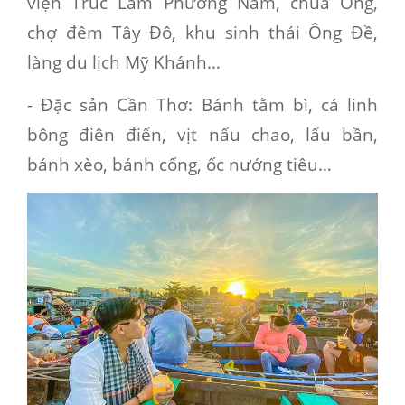
viện Trúc Lâm Phương Nam, chùa Ông,
chợ đêm Tây Đô, khu sinh thái Ông Đề,
làng du lịch Mỹ Khánh…
-
Đặc sản Cần Thơ
: Bánh tằm bì, cá linh
bông điên điển, vịt nấu chao, lẩu bần,
bánh xèo, bánh cống, ốc nướng tiêu…