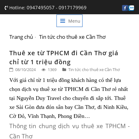
0947495057
0917179969
Hotline:
-
Menu
TRANG CHỦ
GIỚI THIỆU
Trang chủ
Tin tức cho thuê xe Cần Thơ
DỊCH VỤ
Thuê xe từ TPHCM đi Cần Thơ giá
chỉ từ 1 triệu đồng
BẢNG GIÁ
08/10/2024
1369
Tin tức cho thuê xe Cần Thơ
TIN TỨC
Với giá chỉ từ 1 triệu đồng khách hàng có thể lựa
chọn dịch vụ thuê xe từ TPHCM đi Cần Thơ rẻ nhất
LIÊN HỆ
tại Nguyễn Duy Travel cho chuyến đi sắp tới. Thuê
xe Sài Gòn đưa đón sân bay Cần Thơ, đi Ninh Kiều,
Cờ Đỏ, Vĩnh Thạnh, Phong Điền…
Thông tin chung dịch vụ thuê xe TPHCM -
Cần Thơ