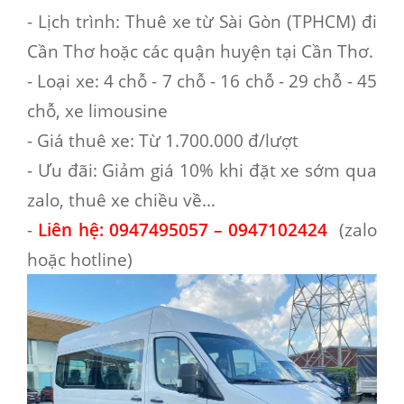
-
Lịch trình
: Thuê xe từ Sài Gòn (TPHCM) đi
Cần Thơ hoặc các quận huyện tại Cần Thơ.
-
Loại xe
: 4 chỗ - 7 chỗ - 16 chỗ - 29 chỗ - 45
chỗ, xe limousine
-
Giá thuê xe
: Từ 1.700.000 đ/lượt
-
Ưu đãi
: Giảm giá 10% khi đặt xe sớm qua
zalo, thuê xe chiều về…
-
Liên hệ
:
0947495057 – 0947102424
(zalo
hoặc hotline)