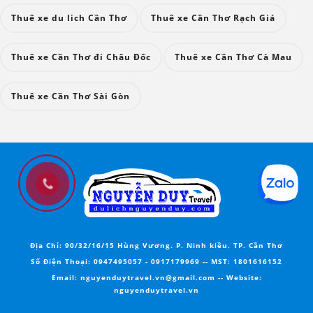
Thuê xe du lich Cần Thơ
Thuê xe Cần Thơ Rạch Giá
Thuê xe Cần Thơ đi Châu Đốc
Thuê xe Cần Thơ Cà Mau
Thuê xe Cần Thơ Sài Gòn
Địa Chỉ:
90/32/16/15 Hùng Vương. P. Ninh kiều. TP. Cần Thơ
Số Điện Thoại:
0947495057
-
0917179969
--
MST
: 1801616152
Email:
nguyenduytravel.vn@gmail.com --
Website
:
nguyenduytravel.vn