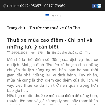
0947495057
0917179969
Hotline:
-
Menu
TRANG CHỦ
GIỚI THIỆU
Trang chủ
Tin tức cho thuê xe Cần Thơ
DỊCH VỤ
Thuê xe mùa cao điểm - Chi phí và
những lưu ý cần biết
BẢNG GIÁ
24/05/2024
1675
Tin tức cho thuê xe Cần Thơ
TIN TỨC
Mùa hè là thời điểm sôi động của dịch vụ thuê xe
du lịch. Mọi gia đình đều lên kế hoạch cho những
LIÊN HỆ
chuyến du lịch cùng người thân, bạn bè sau thời
gian dài phải "dừng lại" vì dịch bệnh. Tuy nhiên,
mùa hè cũng là thời điểm cao điểm của du lịch, vì
vậy, việc thuê xe du lịch trở nên quan trọng hơn
bao giờ hết.
Nếu bạn muốn
thuê xe mùa cao điểm
dễ dàng hơn,
thuận tiện hơn và giá cả hợp lý hơn, hãy tham khảo