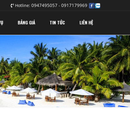
0947495057
0917179969
Hotline:
-
VỤ
BẢNG GIÁ
TIN TỨC
LIÊN HỆ