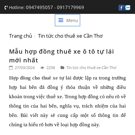
0947495057
0917179969
Hotline:
-
Menu
TRANG CHỦ
GIỚI THIỆU
Trang chủ
Tin tức cho thuê xe Cần Thơ
DỊCH VỤ
Mẫu hợp đồng thuê xe ô tô tự lái
mới nhất
BẢNG GIÁ
27/03/2024
2258
Tin tức cho thuê xe Cần Thơ
TIN TỨC
Hợp đồng cho thuê xe tự lái
được lập ra trong trường
hợp hai bên đã đồng ý thỏa thuận về những điều
LIÊN HỆ
khoản trong việc thuê xe. Trong hợp đồng có nêu rõ về
thông tin của hai bên, nghĩa vụ, trách nhiệm của hai
bên. Bài viết này sẽ cung cấp một số thông tin để
chúng ta hiểu rõ hơn về loại hợp đồng này.