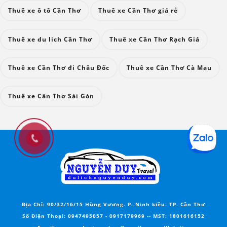
Thuê xe ô tô Cần Thơ
Thuê xe Cần Thơ giá rẻ
Thuê xe du lich Cần Thơ
Thuê xe Cần Thơ Rạch Giá
Thuê xe Cần Thơ đi Châu Đốc
Thuê xe Cần Thơ Cà Mau
Thuê xe Cần Thơ Sài Gòn
Địa Chỉ:
90/32/16/15 Hùng Vương. P. Ninh kiều. TP. Cần Thơ
Số Điện Thoại:
0947495057
-
0917179969
--
MST
: 1801616152