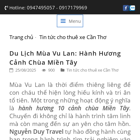
0947495057
0917179969
Hotline:
-
Menu
TRANG CHỦ
GIỚI THIỆU
Trang chủ
Tin tức cho thuê xe Cần Thơ
DỊCH VỤ
Du Lịch Mùa Vu Lan: Hành Hương
Cảnh Chùa Miền Tây
BẢNG GIÁ
25/08/2025
900
Tin tức cho thuê xe Cần Thơ
TIN TỨC
Mùa Vu Lan là thời điểm thiêng liêng để
LIÊN HỆ
con cháu thể hiện lòng hiếu kính và tri ân
tổ tiên. Một trong những hoạt động ý nghĩa
là
hành hương 10 cảnh chùa Miền Tây
.
Chuyến đi không chỉ là hành trình tâm linh
mà còn mang đến sự an yên cho tâm hồn.
Nguyễn Duy Travel
tự hào đồng hành cùng
bạn trong hành trình tìm trải nghiệm văn