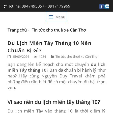
0947495057
0917179969
Hotline:
-
Menu
TRANG CHỦ
GIỚI THIỆU
Trang chủ
Tin tức cho thuê xe Cần Thơ
DỊCH VỤ
Du Lịch Miền Tây Tháng 10 Nên
Chuẩn Bị Gì?
BẢNG GIÁ
15/09/2024
1934
Tin tức cho thuê xe Cần Thơ
TIN TỨC
Bạn đang lên kế hoạch cho một chuyến
du lịch
miền Tây tháng 10
? Bạn đã chuẩn bị hành lý như
LIÊN HỆ
nào? Hãy cùng Nguyễn Duy Travel khám phá
những điều cần biết để có một chuyến đi thật trọn
vẹn.
Vì sao nên du lịch miền tây tháng 10?
Du lịch miền Tây vào tháng 10 là thời điểm lý