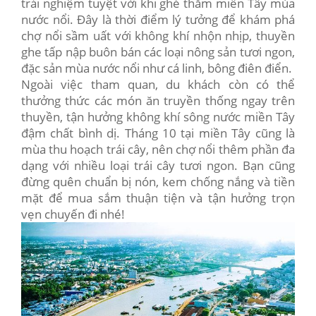
trải nghiệm tuyệt vời khi ghé thăm miền Tây mùa
nước nổi. Đây là thời điểm lý tưởng để khám phá
chợ nổi sầm uất với không khí nhộn nhịp, thuyền
ghe tấp nập buôn bán các loại nông sản tươi ngon,
đặc sản mùa nước nổi như cá linh, bông điên điển.
Ngoài việc tham quan, du khách còn có thể
thưởng thức các món ăn truyền thống ngay trên
thuyền, tận hưởng không khí sông nước miền Tây
đậm chất bình dị. Tháng 10 tại miền Tây cũng là
mùa thu hoạch trái cây, nên chợ nổi thêm phần đa
dạng với nhiều loại trái cây tươi ngon. Bạn cũng
đừng quên chuẩn bị nón, kem chống nắng và tiền
mặt để mua sắm thuận tiện và tận hưởng trọn
vẹn chuyến đi nhé!