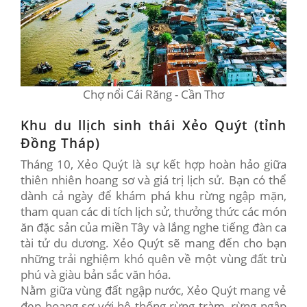
Chợ nổi Cái Răng - Cần Thơ
Khu du llịch sinh thái Xẻo Quýt (tỉnh
Đồng Tháp)
Tháng 10, Xẻo Quýt là sự kết hợp hoàn hảo giữa
thiên nhiên hoang sơ và giá trị lịch sử. Bạn có thể
dành cả ngày để khám phá khu rừng ngập mặn,
tham quan các di tích lịch sử, thưởng thức các món
ăn đặc sản của miền Tây và lắng nghe tiếng đàn ca
tài tử du dương. Xẻo Quýt sẽ mang đến cho bạn
những trải nghiệm khó quên về một vùng đất trù
phú và giàu bản sắc văn hóa.
Nằm giữa vùng đất ngập nước, Xẻo Quýt mang vẻ
đẹp hoang sơ với hệ thống rừng tràm, rừng ngập