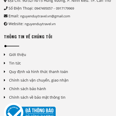
Địa Chỉ: 90/32/16/15 Hùng Vương. P. Ninh kiều. TP. Cần Thơ
Số Điện Thoại:
-
0947495057
0917179969
Email:
nguyenduytravel.vn@gmail.com
Website:
nguyenduytravel.vn
THÔNG TIN VỀ CHÚNG TÔI
Giới thiệu
Tin tức
Quy định và hình thức thanh toán
Chính sách vận chuyển, giao nhận
Chính sách bảo hành
Chính sách về bảo mật thông tin