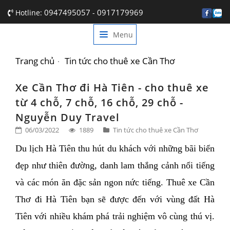
0947495057
0917179969
Hotline:
-
Menu
TRANG CHỦ
GIỚI THIỆU
Trang chủ
Tin tức cho thuê xe Cần Thơ
DỊCH VỤ
Xe Cần Thơ đi Hà Tiên - cho thuê xe
từ 4 chỗ, 7 chỗ, 16 chỗ, 29 chỗ -
BẢNG GIÁ
Nguyễn Duy Travel
TIN TỨC
06/03/2022
1889
Tin tức cho thuê xe Cần Thơ
Du lịch Hà Tiên thu hút du khách với những bãi biển 
LIÊN HỆ
đẹp như thiên đường, danh lam thắng cảnh nổi tiếng 
và các món ăn đặc sản ngon nức tiếng. Thuê xe Cần 
Thơ đi Hà Tiên bạn sẽ được đến với vùng đất Hà 
Tiên với nhiều khám phá trải nghiệm vô cùng thú vị. 