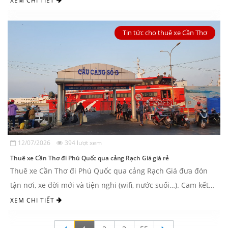
XEM CHI TIẾT
Tin tức cho thuê xe Cần Thơ
12/07/2026
394 lượt xem
Thuê xe Cần Thơ đi Phú Quốc qua cảng Rạch Giá giá rẻ
Thuê xe Cần Thơ đi Phú Quốc qua cảng Rạch Giá đưa đón
tận nơi, xe đời mới và tiện nghi (wifi, nước suối…). Cam kết
giá niêm yết và ...
XEM CHI TIẾT