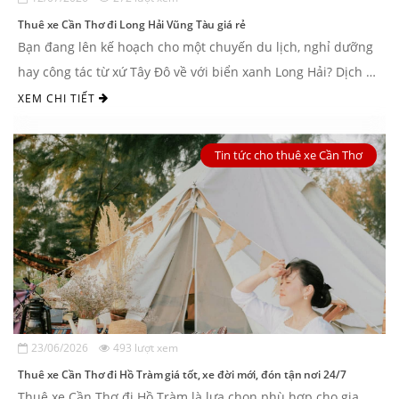
Thuê xe Cần Thơ đi Long Hải Vũng Tàu giá rẻ
Bạn đang lên kế hoạch cho một chuyến du lịch, nghỉ dưỡng
hay công tác từ xứ Tây Đô về với biển xanh Long Hải? Dịch vụ
thuê xe Cần Thơ đi Long Hải ...
XEM CHI TIẾT
Tin tức cho thuê xe Cần Thơ
23/06/2026
493 lượt xem
Thuê xe Cần Thơ đi Hồ Tràm giá tốt, xe đời mới, đón tận nơi 24/7
Thuê xe Cần Thơ đi Hồ Tràm là lựa chọn phù hợp cho gia