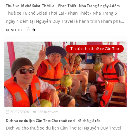
Thuê xe 16 chỗ Solati Thới Lai - Phan Thiết - Nha Trang 5 ngày 4 đêm
Thuê xe 16 chỗ Solati Thới Lai - Phan Thiết - Nha Trang 5
ngày 4 đêm tại Nguyễn Duy Travel là hành trình khám phá
thiên đường biển xanh Mũi Né ...
XEM CHI TIẾT
Tin tức cho thuê xe Cần Thơ
30/07/2026
128 lượt xem
Dịch vụ xe du lịch Cần Thơ: Cho thuê xe 4 - 45 chỗ giá tốt
Dịch vụ cho thuê xe du lịch Cần Thơ tại Nguyễn Duy Travel