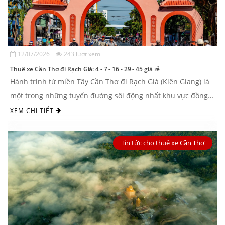
12/07/2026
243 lượt xem
Thuê xe Cần Thơ đi Rạch Giá: 4 - 7 - 16 - 29 - 45 giá rẻ
Hành trình từ miền Tây Cần Thơ đi Rạch Giá (Kiên Giang) là
một trong những tuyến đường sôi động nhất khu vực đồng
bằng sông Cửu Long. Để ...
XEM CHI TIẾT
Tin tức cho thuê xe Cần Thơ