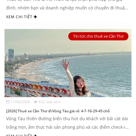
đình, nhóm bạn và doanh nghiệp muốn có chuyến đi thuận
tiện, không phải chuyển ...
XEM CHI TIẾT
Tin tức cho thuê xe Cần Thơ
17/06/2026
432 lượt xem
[2026] Thuê xe Cần Thơ đi Vũng Tàu giá rẻ: 4-7-16-29-45 chỗ
Vũng Tàu thiên đường biển thu hút du khách với bãi cát dài
trắng mịn, ẩm thực hải sản phong phú và các điểm check-in
hot. Nhu cầu di ...