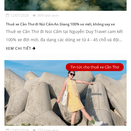
12/07/2026
369 lượt xem
Thuê xe Cần Thơ đi Núi Cấm An Giang 100% xe mới, không say xe
Thuê xe Cần Thơ đi Núi Cấm tại Nguyễn Duy Travel cam kết
100% xe đời mới, đa dạng các dòng xe từ 4 - 45 chỗ và đội
ngũ tài xế có kinh nghiệm ...
XEM CHI TIẾT
Tin tức cho thuê xe Cần Thơ
12/07/2026
272 lượt xem