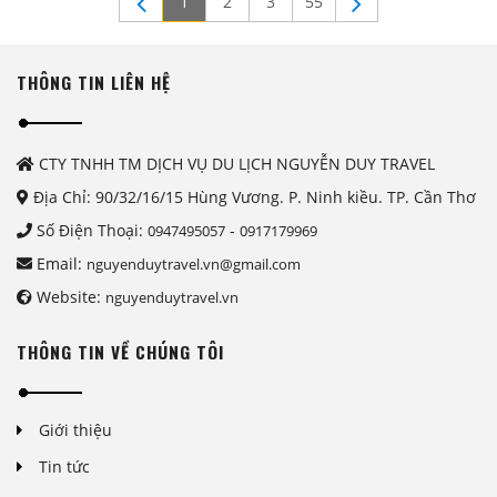
1
2
3
55
THÔNG TIN LIÊN HỆ
CTY TNHH TM DỊCH VỤ DU LỊCH NGUYỄN DUY TRAVEL
Địa Chỉ: 90/32/16/15 Hùng Vương. P. Ninh kiều. TP. Cần Thơ
Số Điện Thoại:
-
0947495057
0917179969
Email:
nguyenduytravel.vn@gmail.com
Website:
nguyenduytravel.vn
THÔNG TIN VỀ CHÚNG TÔI
Giới thiệu
Tin tức