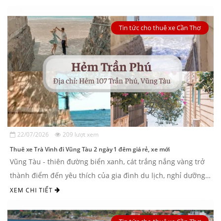
Tin tức cho thuê xe Cần Thơ
22/07/2026
209 lượt xem
Thuê xe Trà Vinh đi Vũng Tàu 2 ngày 1 đêm giá rẻ, xe mới
Vũng Tàu - thiên đường biển xanh, cát trắng nắng vàng trở
thành điểm đến yêu thích của gia đình du lịch, nghỉ dưỡng.
Dịch vụ thuê xe ...
XEM CHI TIẾT