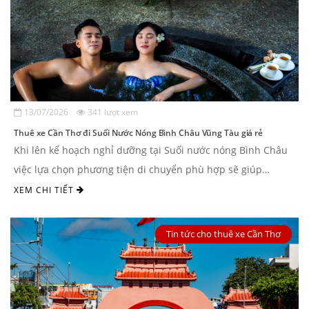
13/07/2026
341 lượt xem
Thuê xe Cần Thơ đi Suối Nước Nóng Bình Châu Vũng Tàu giá rẻ
Khi lên kế hoạch nghỉ dưỡng tại Suối nước nóng Bình Châu
việc lựa chọn phương tiện di chuyển phù hợp sẽ giúp
chuyến đi thuận tiện và thoải ...
XEM CHI TIẾT
Tin tức cho thuê xe Cần Thơ