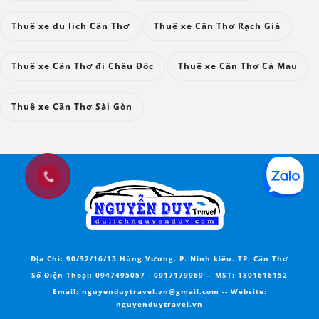
Thuê xe du lich Cần Thơ
Thuê xe Cần Thơ Rạch Giá
Thuê xe Cần Thơ đi Châu Đốc
Thuê xe Cần Thơ Cà Mau
Thuê xe Cần Thơ Sài Gòn
Địa Chỉ:
90/32/16/15 Hùng Vương. P. Ninh kiều. TP. Cần Thơ
Số Điện Thoại:
0947495057
-
0917179969
--
MST
: 1801616152
Email:
nguyenduytravel.vn@gmail.com --
Website
:
nguyenduytravel.vn