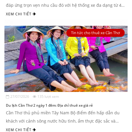
đáp ứng trọn vẹn nhu cầu đó với hệ thống xe đa dạng từ 4
chỗ đến 45 chỗ, cùng đội ngũ tài ...
XEM CHI TIẾT
Tin tức cho thuê xe Cần Thơ
27/07/2026
135 lượt xem
Du lịch Cần Thơ 2 ngày 1 đêm: Địa chỉ thuê xe giá rẻ
Cần Thơ thủ phủ miền Tây Nam Bộ điểm đến hấp dẫn du
khách với cảnh sông nước hữu tình, ẩm thực đặc sắc và
người dân hiếu khách. Với ...
XEM CHI TIẾT