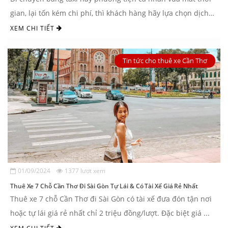
gian, lại tốn kém chi phí, thì khách hàng hãy lựa chọn dịch
vụ thuê xe 16 chỗ ...
XEM CHI TIẾT
Tin tức cho thuê xe Cần Thơ
01/09/2024
1377 lượt xem
Thuê Xe 7 Chỗ Cần Thơ Đi Sài Gòn Tự Lái & Có Tài Xế Giá Rẻ Nhất
Thuê xe 7 chỗ Cần Thơ đi Sài Gòn có tài xế đưa đón tận nơi
hoặc tự lái giá rẻ nhất chỉ 2 triệu đồng/lượt. Đặc biệt giá ...