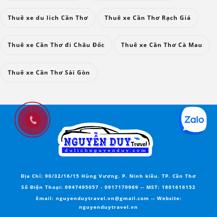
Thuê xe du lich Cần Thơ
Thuê xe Cần Thơ Rạch Giá
Thuê xe Cần Thơ đi Châu Đốc
Thuê xe Cần Thơ Cà Mau
Thuê xe Cần Thơ Sài Gòn
Địa Chỉ:
90/32/16/15 Hùng Vương. P. Ninh kiều. TP. Cần Thơ
Số Điện Thoại:
0947495057
-
0917179969
--
MST
: 1801616152
Email:
nguyenduytravel.vn@gmail.com --
Website
:
nguyenduytravel.vn