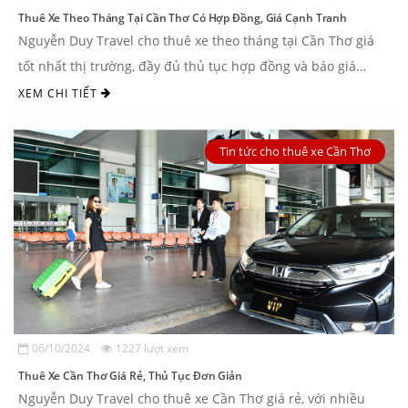
Thuê Xe Theo Tháng Tại Cần Thơ Có Hợp Đồng, Giá Cạnh Tranh
Nguyễn Duy Travel cho thuê xe theo tháng tại Cần Thơ giá
tốt nhất thị trường, đầy đủ thủ tục hợp đồng và báo giá
công, khai minh bạch. Liên ...
XEM CHI TIẾT
Tin tức cho thuê xe Cần Thơ
06/10/2024
1227 lượt xem
Thuê Xe Cần Thơ Giá Rẻ, Thủ Tục Đơn Giản
Nguyễn Duy Travel cho thuê xe Cần Thơ giá rẻ, với nhiều