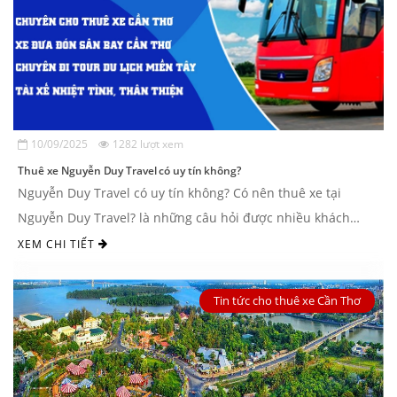
10/09/2025
1282 lượt xem
Thuê xe Nguyễn Duy Travel có uy tín không?
Nguyễn Duy Travel có uy tín không? Có nên thuê xe tại
Nguyễn Duy Travel? là những câu hỏi được nhiều khách
hàng quan tâm khi có nhu ...
XEM CHI TIẾT
Tin tức cho thuê xe Cần Thơ