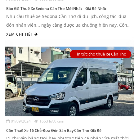
Báo Giá Thuê Xe Sedona Cần Thơ Mới Nhất - Giá Rẻ Nhất
Nhu cầu thuê xe Sedona Cần Thơ đi du lịch, công tác, đưa
đón nhân viên... ngày càng được ưa chuộng hiện nay. Công
ty du lịch Nguyễn Duy Travel ...
XEM CHI TIẾT
Tin tức cho thuê xe Cần Thơ
01/09/2024
1653 lượt xem
Cần Thuê Xe 16 Chỗ Đưa Đón Sân Bay Cần Thơ Giá Rẻ
Di chuyển bằng taxi hay phương tiện cá nhân vừa mất thời