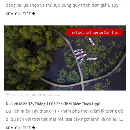
dòng xe lựa chọn và thủ tục, cùng quy trình đơn giản. Tùy
theo nhu cầu khách hàng ...
XEM CHI TIẾT
Tin tức cho thuê xe Cần Thơ
15/09/2024
2070 lượt xem
Du Lịch Miền Tây Tháng 11 Có Phải Thời Điểm Thích Hợp?
Du lịch miền Tây tháng 11 - khám phá thời điểm lý tưởng để
đi du lịch với thời tiết mát mẻ, trái cây ngọt lành và nhiều lễ
...
XEM CHI TIẾT