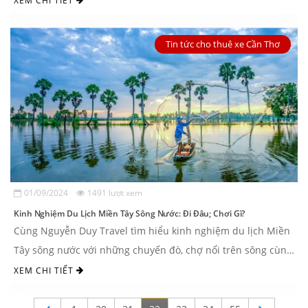
XEM CHI TIẾT
Tin tức cho thuê xe Cần Thơ
01/09/2024
1491 lượt xem
Kinh Nghiệm Du Lịch Miền Tây Sông Nước: Đi Đâu; Chơi Gì?
Cùng Nguyễn Duy Travel tìm hiểu kinh nghiệm du lịch Miền
Tây sông nước với những chuyến đò, chợ nổi trên sông cùng
vựa trái cây lớn ...
XEM CHI TIẾT