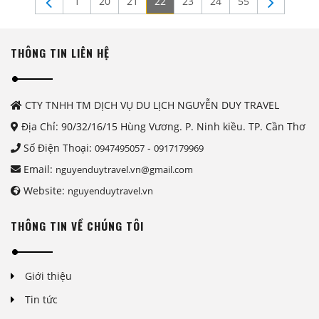
1
20
21
22
23
24
55
THÔNG TIN LIÊN HỆ
CTY TNHH TM DỊCH VỤ DU LỊCH NGUYỄN DUY TRAVEL
Địa Chỉ: 90/32/16/15 Hùng Vương. P. Ninh kiều. TP. Cần Thơ
Số Điện Thoại:
-
0947495057
0917179969
Email:
nguyenduytravel.vn@gmail.com
Website:
nguyenduytravel.vn
THÔNG TIN VỀ CHÚNG TÔI
Giới thiệu
Tin tức