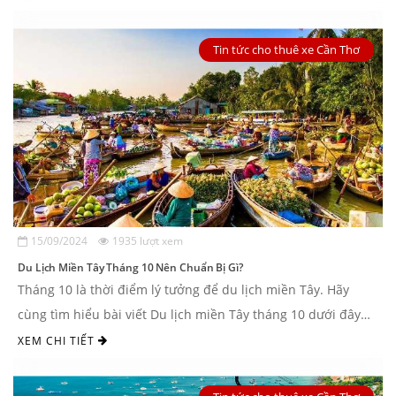
Tin tức cho thuê xe Cần Thơ
15/09/2024
1935 lượt xem
Du Lịch Miền Tây Tháng 10 Nên Chuẩn Bị Gì?
Tháng 10 là thời điểm lý tưởng để du lịch miền Tây. Hãy
cùng tìm hiểu bài viết Du lịch miền Tây tháng 10 dưới đây
để ...
XEM CHI TIẾT