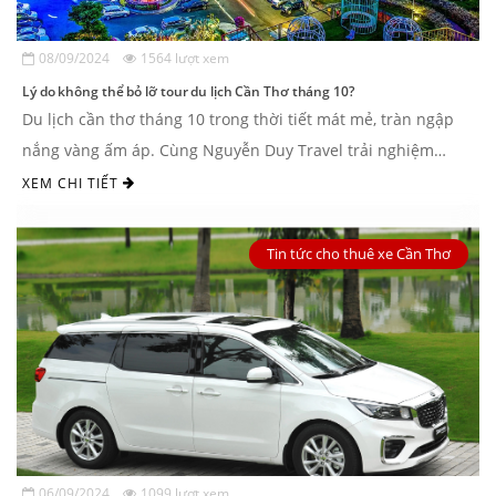
08/09/2024
1564 lượt xem
Lý do không thể bỏ lỡ tour du lịch Cần Thơ tháng 10?
Du lịch cần thơ tháng 10 trong thời tiết mát mẻ, tràn ngập
nắng vàng ấm áp. Cùng Nguyễn Duy Travel trải nghiệm
những khoảnh khắc tuyệt vời nhất. ...
XEM CHI TIẾT
Tin tức cho thuê xe Cần Thơ
06/09/2024
1099 lượt xem