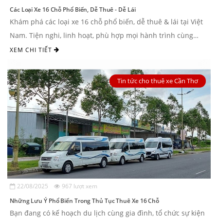
Các Loại Xe 16 Chỗ Phổ Biến, Dễ Thuê - Dễ Lái
Khám phá các loại xe 16 chỗ phổ biến, dễ thuê & lái tại Việt
Nam. Tiện nghi, linh hoạt, phù hợp mọi hành trình cùng
Nguyễn Duy Travel
XEM CHI TIẾT
Tin tức cho thuê xe Cần Thơ
22/08/2025
967 lượt xem
Những Lưu Ý Phổ Biến Trong Thủ Tục Thuê Xe 16 Chỗ
Bạn đang có kế hoạch du lịch cùng gia đình, tổ chức sự kiện