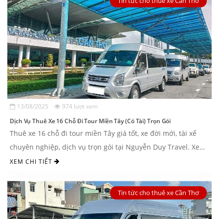
Tin tức cho thuê xe Cần Thơ
13/08/2025
974 lượt xem
Dịch Vụ Thuê Xe 16 Chỗ Đi Tour Miền Tây (Có Tài) Trọn Gói
Thuê xe 16 chỗ đi tour miền Tây giá tốt, xe đời mới, tài xế
chuyên nghiệp, dịch vụ trọn gói tại Nguyễn Duy Travel. Xem
ngay bảng giá và dòng xe ...
XEM CHI TIẾT
Tin tức cho thuê xe Cần Thơ