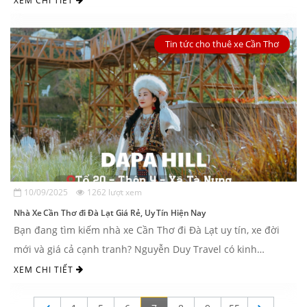
XEM CHI TIẾT
Tin tức cho thuê xe Cần Thơ
10/09/2025
1262 lượt xem
Nhà Xe Cần Thơ đi Đà Lạt Giá Rẻ, Uy Tín Hiện Nay
Bạn đang tìm kiếm nhà xe Cần Thơ đi Đà Lạt uy tín, xe đời
mới và giá cả cạnh tranh? Nguyễn Duy Travel có kinh
nghiệm cho thuê xe đi Đà ...
XEM CHI TIẾT