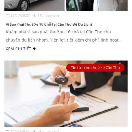
22/07/2025
910 lượt xem
Vì Sao Phải Thuê Xe 16 Chỗ Tại Cần Thơ Để Du Lịch?
Khám phá vì sao phải thuê xe 16 chỗ tại Cần Thơ cho
chuyến du lịch nhóm. Tiện lợi, tiết kiệm chi phí, linh hoạt
lịch trình và an toàn tuyệt ...
XEM CHI TIẾT
Tin tức cho thuê xe Cần Thơ
14/07/2025
916 lượt xem