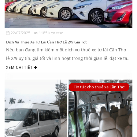
22/07/2025
1185 lượt xem
Dịch Vụ Thuê Xe Tự Lái Cần Thơ Lễ 2/9 Giá Tốt
Nếu bạn đang tìm kiếm một dịch vụ thuê xe tự lái Cần Thơ
lễ 2/9 uy tín, giá tốt và linh hoạt trong thời gian lễ, đặt xe tại
Nguyễn Duy Travel để ...
XEM CHI TIẾT
Tin tức cho thuê xe Cần Thơ