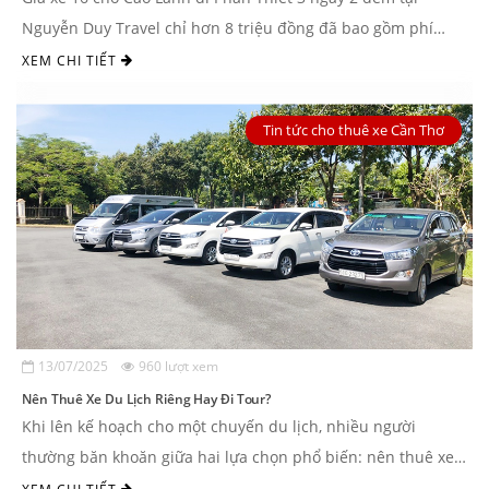
Nguyễn Duy Travel chỉ hơn 8 triệu đồng đã bao gồm phí
đường bộ và hướng dẫn viên ...
XEM CHI TIẾT
Tin tức cho thuê xe Cần Thơ
13/07/2025
960 lượt xem
Nên Thuê Xe Du Lịch Riêng Hay Đi Tour?
Khi lên kế hoạch cho một chuyến du lịch, nhiều người
thường băn khoăn giữa hai lựa chọn phổ biến: nên thuê xe
du lịch riêng hay đi tour? Mỗi hình thức đều ...