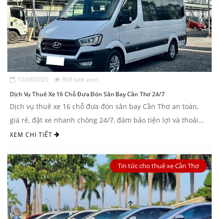
10/09/2025
869 lượt xem
Dịch Vụ Thuê Xe 16 Chỗ Đưa Đón Sân Bay Cần Thơ 24/7
Dịch vụ thuê xe 16 chỗ đưa đón sân bay Cần Thơ an toàn,
giá rẻ, đặt xe nhanh chóng 24/7, đảm bảo tiện lợi và thoải
mái tại Nguyễn Duy Travel
XEM CHI TIẾT
Tin tức cho thuê xe Cần Thơ