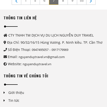
1
5
6
7
8
9
55
THÔNG TIN LIÊN HỆ
CTY TNHH TM DỊCH VỤ DU LỊCH NGUYỄN DUY TRAVEL
Địa Chỉ: 90/32/16/15 Hùng Vương. P. Ninh kiều. TP. Cần Thơ
Số Điện Thoại:
-
0947495057
0917179969
Email:
nguyenduytravel.vn@gmail.com
Website:
nguyenduytravel.vn
THÔNG TIN VỀ CHÚNG TÔI
Giới thiệu
Tin tức