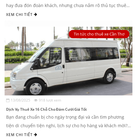
hay đưa đón đoàn khách, nhưng chưa nắm rõ thủ tục thuê
xe 16 chỗ? Tìm ...
XEM CHI TIẾT
Tin tức cho thuê xe Cần Thơ
13/08/2025
918 lượt xem
Dịch Vụ Thuê Xe 16 Chỗ Cho Đám Cưới Giá Tốt
Bạn đang chuẩn bị cho ngày trọng đại và cần tìm phương
tiện di chuyển tiện nghi, lịch sự cho họ hàng và khách mời?
Dịch vụ thuê xe 16 chỗ cho ...
XEM CHI TIẾT