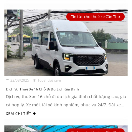
Tin tức cho thuê xe Cần Thơ
22/08/2025
1658 lượt xem
Dịch Vụ Thuê Xe 16 Chỗ Đi Du Lịch Gia Đình
Dịch vụ thuê xe 16 chỗ đi du lịch gia đình chất lượng cao, giá
cả hợp lý. Xe mới, tài xế kinh nghiệm, phục vụ 24/7. Đặt xe
ngay tại Nguyễn Duy Travel! ...
XEM CHI TIẾT