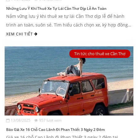
Những Lưu Ý Khi Thuê Xe Tự Lái Cần Thơ Dịp Lễ An Toàn
Nắm vững lưu ý khi thuê xe tự lái Cần Thơ dịp lễ để hành
trình an toàn, suôn sẻ. Tìm hiểu cách chọn xe, ký hợp đồng,
nhận & trả ...
XEM CHI TIẾT
Tin tức cho thuê xe Cần Thơ
13/08/2025
957 lượt xem
Báo Giá Xe 16 Chỗ Cao Lãnh Đi Phan Thiết 3 Ngày 2 Đêm
Giá xe 16 chỗ Cao Lãnh đi Phan Thiết 3 ngày 2 đêm tại