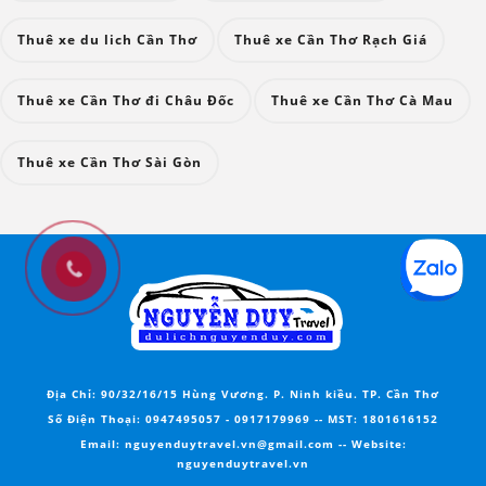
Thuê xe du lich Cần Thơ
Thuê xe Cần Thơ Rạch Giá
Thuê xe Cần Thơ đi Châu Đốc
Thuê xe Cần Thơ Cà Mau
Thuê xe Cần Thơ Sài Gòn
Địa Chỉ:
90/32/16/15 Hùng Vương. P. Ninh kiều. TP. Cần Thơ
Số Điện Thoại:
0947495057
-
0917179969
--
MST
: 1801616152
Email:
nguyenduytravel.vn@gmail.com --
Website
:
nguyenduytravel.vn