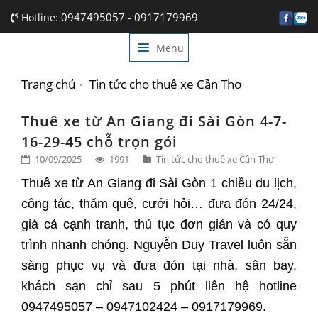
0947495057
0917179969
Hotline:
-
Menu
TRANG CHỦ
GIỚI THIỆU
Trang chủ
Tin tức cho thuê xe Cần Thơ
DỊCH VỤ
Thuê xe từ An Giang đi Sài Gòn 4-7-
16-29-45 chỗ trọn gói
BẢNG GIÁ
10/09/2025
1991
Tin tức cho thuê xe Cần Thơ
TIN TỨC
Thuê xe từ An Giang đi Sài Gòn 1 chiều du lịch,
công tác, thăm quê, cưới hỏi… đưa đón 24/24,
LIÊN HỆ
giá cả cạnh tranh, thủ tục đơn giản và có quy
trình nhanh chóng. Nguyễn Duy Travel luôn sẵn
sàng phục vụ và đưa đón tại nhà, sân bay,
khách sạn chỉ sau 5 phút liên hệ hotline
0947495057 – 0947102424 – 0917179969.