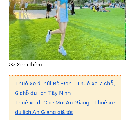
>> Xem thêm:
Thuê xe đi núi Bà Đen - Thuê xe 7 chỗ,
6 chỗ du lịch Tây Ninh
Thuê xe đi Chợ Mới An Giang - Thuê xe
du lịch An Giang giá tốt