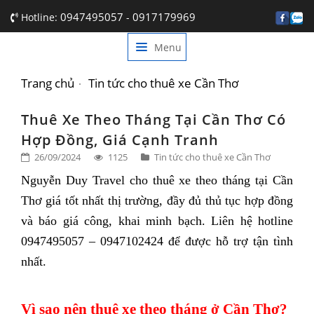
0947495057
0917179969
Hotline:
-
Menu
TRANG CHỦ
GIỚI THIỆU
Trang chủ
Tin tức cho thuê xe Cần Thơ
DỊCH VỤ
Thuê Xe Theo Tháng Tại Cần Thơ Có
Hợp Đồng, Giá Cạnh Tranh
BẢNG GIÁ
26/09/2024
1125
Tin tức cho thuê xe Cần Thơ
TIN TỨC
Nguyễn Duy Travel cho thuê xe theo tháng tại Cần
Thơ giá tốt nhất thị trường, đầy đủ thủ tục hợp đồng
LIÊN HỆ
và báo giá công, khai minh bạch. Liên hệ hotline
0947495057 – 0947102424 để được hỗ trợ tận tình
nhất.
Vì sao nên thuê xe theo tháng ở Cần Thơ?