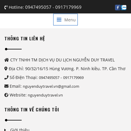
0947495057
0917179969
Hotline:
-
Menu
TRANG CHỦ
GIỚI THIỆU
THÔNG TIN LIÊN HỆ
DỊCH VỤ
BẢNG GIÁ
CTY TNHH TM DỊCH VỤ DU LỊCH NGUYỄN DUY TRAVEL
Địa Chỉ: 90/32/16/15 Hùng Vương. P. Ninh kiều. TP. Cần Thơ
TIN TỨC
Số Điện Thoại:
-
0947495057
0917179969
LIÊN HỆ
Email:
nguyenduytravel.vn@gmail.com
Website:
nguyenduytravel.vn
THÔNG TIN VỀ CHÚNG TÔI
Giới thiệu