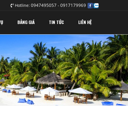
0947495057
0917179969
Hotline:
-
VỤ
BẢNG GIÁ
TIN TỨC
LIÊN HỆ