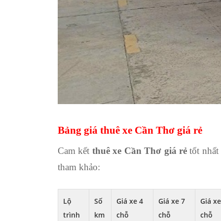
Bảng giá thuê xe Cần Thơ giá rẻ
Cam kết
thuê xe Cần Thơ giá rẻ
tốt nhất
tham khảo:
Lộ
Số
Giá xe 4
Giá xe 7
Giá xe
trình
km
chỗ
chỗ
chỗ