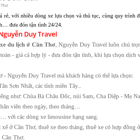
n Thơ
 rẻ, với nhiều dòng xe lựa chọn và thủ tục, cùng quy trình 
ịch… đưa đón tận tình 24/24.
- Nguyễn Duy Travel
 xe du lịch ở Cần Thơ
, Nguyễn Duy Travel luôn chú trọ
oàn - giá cả hợp lý - đưa đón tận tình, khi lựa chọn dịc
hơ
- Nguyễn Duy Travel mà khách hàng có thể lựa chọn:
Tân Sơn Nhất, các tỉnh miền Tây..
i tiếng như: Chùa Bà Châu Đốc, núi Sam, Cha Diệp - Mẹ
nhân viên theo ngày, theo tháng…
ác… với các dòng xe limousine hạng sang.
tài xế ở Cần Thơ, thuê xe theo tháng, thuê xe có hợp đồn
i Cần Thơ.