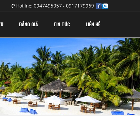
0947495057
0917179969
Hotline:
-
VỤ
BẢNG GIÁ
TIN TỨC
LIÊN HỆ