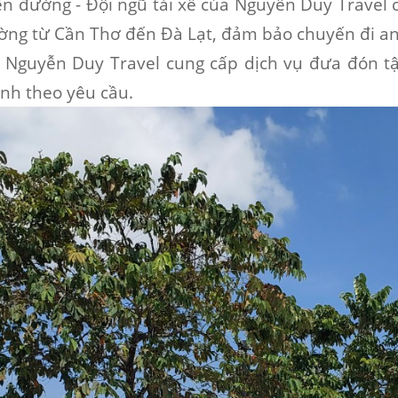
ến đường -
Đội ngũ tài xế của Nguyễn Duy Travel
ờng từ Cần Thơ đến Đà Lạt, đảm bảo chuyến đi an
Nguyễn Duy Travel cung cấp dịch vụ đưa đón tận
rình theo yêu cầu.