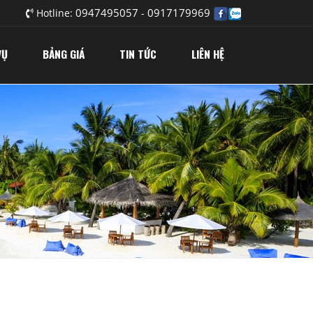
0947495057
0917179969
Hotline:
-
VỤ
BẢNG GIÁ
TIN TỨC
LIÊN HỆ