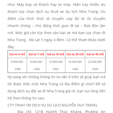
như: Máy bay, xe khách hay xe máy. Hiện nay nhiều du
khách lựa chọn
dịch vụ thuê xe du lịch Nha Trang
. Ưu
điểm của hình thức di chuyển này đó là: Di chuyển
nhanh chóng - chủ động thời gian đi lại - đưa đón tận
nơi. Mức giá còn tùy theo vào loại xe mà bạn lựa chọn đi
Nha Trang - Đà Lạt 5 ngày 4 đêm. Có thể tham khảo dưới
đây:
Giá xe 4 chỗ
Giá xe 7 chỗ
Giá xe 16 chỗ
Giá xe 29 chỗ
Giá xe 45 chỗ
8.000.000
9.000.000
10.800.000
16.000.000
22.000.000
VND
VND
VND
VND
VND
Hy vọng với những thông tin tư vấn ở trên sẽ giúp bạn trả
lời được thắc mắc
Nha Trang có địa điểm gì chơi
? Để sử
dụng dịch vụ đặt xe đi Nha Trang giá rẻ, bạn vui lòng liên
hệ theo thông tin sau:
CTY TNHH TM DỊCH VỤ DU LỊCH NGUYỄN DUY TRAVEL
Địa chỉ: 121B Huỳnh Thúc Kháng, Phường An