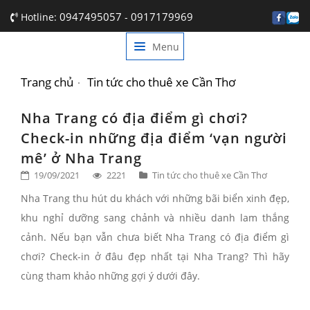
0947495057
0917179969
Hotline:
-
Menu
TRANG CHỦ
GIỚI THIỆU
Trang chủ
Tin tức cho thuê xe Cần Thơ
DỊCH VỤ
Nha Trang có địa điểm gì chơi?
Check-in những địa điểm ‘vạn người
BẢNG GIÁ
mê’ ở Nha Trang
TIN TỨC
19/09/2021
2221
Tin tức cho thuê xe Cần Thơ
Nha Trang thu hút du khách với những bãi biển xinh đẹp,
LIÊN HỆ
khu nghỉ dưỡng sang chảnh và nhiều danh lam thắng
cảnh. Nếu bạn vẫn chưa biết Nha Trang có địa điểm gì
chơi? Check-in ở đâu đẹp nhất tại Nha Trang? Thì hãy
cùng tham khảo những gợi ý dưới đây.