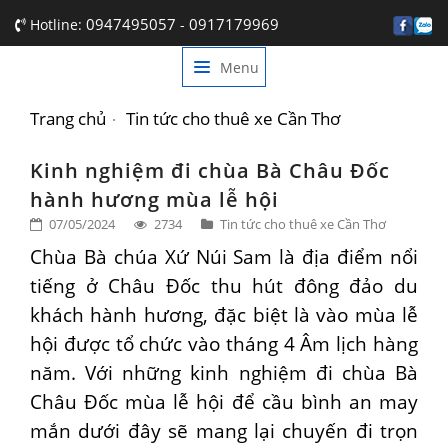
0947495057
0917179969
Hotline:
-
Menu
TRANG CHỦ
GIỚI THIỆU
Trang chủ
Tin tức cho thuê xe Cần Thơ
DỊCH VỤ
Kinh nghiệm đi chùa Bà Châu Đốc
hành hương mùa lễ hội
BẢNG GIÁ
07/05/2024
2734
Tin tức cho thuê xe Cần Thơ
TIN TỨC
Chùa Bà chúa Xứ Núi Sam là địa điểm nổi
tiếng ở Châu Đốc thu hút đông đảo du
LIÊN HỆ
khách hành hương, đặc biệt là vào mùa lễ
hội được tổ chức vào tháng 4 Âm lịch hàng
năm. Với những kinh nghiệm đi chùa Bà
Châu Đốc mùa lễ hội để cầu bình an may
mắn dưới đây sẽ mang lại chuyến đi trọn