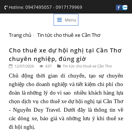
0947495057
0917179969
Hotline:
-
Menu
TRANG CHỦ
GIỚI THIỆU
Trang chủ
Tin tức cho thuê xe Cần Thơ
DỊCH VỤ
Cho thuê xe dự hội nghị tại Cần Thơ
chuyên nghiệp, đúng giờ
BẢNG GIÁ
12/07/2026
637
Tin tức cho thuê xe Cần Thơ
TIN TỨC
Chủ động thời gian di chuyển, tạo sự chuyên 
nghiệp cho doanh nghiệp và tiết kiệm chi phí cho 
LIÊN HỆ
đoàn là những lý do vì sao  nhiều khách hàng lựa 
chọn dịch vụ cho thuê xe dự hội nghị tại Cần Thơ 
- Nguyễn Duy Travel. Dưới đây là thông tin về 
các dòng xe, báo giá và những lưu ý khi thuê xe 
đi hội nghị. 