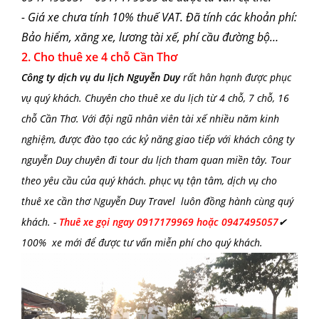
- Giá xe chưa tính 10% thuế VAT.
Đã tính các khoản phí:
Bảo hiểm, xăng xe, lương tài xế, phí cầu đường bộ…
2.
Cho thuê xe 4 chỗ Cần Thơ
Công ty dịch vụ du lịch
Nguyễn Duy
r
ất hân hạnh được phục
vụ quý khách. Chuyên
cho thuê xe du lịch
từ 4 chỗ, 7 chỗ, 16
chỗ Cần Thơ. Với đội ngũ nhân viên tài xế nhiều năm kinh
nghiệm, được đào tạo các kỷ năng giao tiếp với khách công ty
nguyễn Duy chuyên đi tour du lịch tham quan miền tây. Tour
theo yêu cầu của quý khách. phục vụ tận tâm,
dịch vụ
cho
thuê xe cần thơ
N
guyễn Duy Travel luôn đồng hành cùng quý
khách.
-
Thuê xe gọi ngay
0917179969
hoặc 0947495057
✔
100% xe mới để được tư vấn miễn phí cho quý khách.