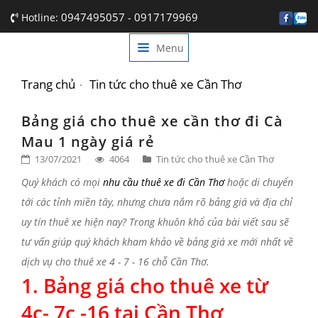
0947495057
0917179969
Hotline:
-
Menu
TRANG CHỦ
GIỚI THIỆU
Trang chủ
Tin tức cho thuê xe Cần Thơ
DỊCH VỤ
Bảng giá cho thuê xe cần thơ đi Cà
Mau 1 ngày giá rẻ
BẢNG GIÁ
13/07/2021
4064
Tin tức cho thuê xe Cần Thơ
TIN TỨC
Quý khách có mọi
nhu cầu
thuê xe đi Cần Thơ
hoặc di chuyển
tới các tỉnh miền tây, nhưng chưa nắm rõ bảng giá và địa chỉ
LIÊN HỆ
uy tín thuê xe hiện nay? Trong khuôn khổ của bài viết sau sẽ
tư vấn giúp quý khách kham khảo về bảng giá xe mới nhất về
dịch vụ cho thuê xe 4 - 7 - 16 chỗ Cần Thơ.
1.
Bảng giá cho thuê xe từ
4c- 7c -16 tại Cần Thơ