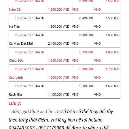
Thuê xe Cần Thơ đi
2.000.000
2.500.000
Năm Căn
1.900.000 VND
VND
VND
Thuê xe Cần Thơ đi
2.200.000
2.500.000
Hà Tiên
1.900.000 VND
VND
VND
Thuê xe Cần Thơ đi
2.600.000
2.800.000
Cà Mau Đất Mũi
2.400.000 VND
VND
VND
Thuê xe Cần Thơ đi
1.500.000
1.800.000
Châu Đốc
1.600.000 VND
VND
VND
Thuê xe Cần Thơ đi
1.300.000
1.700.000
Cao Lãnh
1.200.000 VND
VND
VND
Thuê xe Cần Thơ đi
1.500.000
1.600.000
Rạch Giá
1.400.000 VND
VND
VND
Lưu ý:
Bảng giá thuê xe Cần Thơ
ở trên có thể th
ay đổi tùy
-
theo từng thời điểm. Vui lòng liên hệ tới
hotline
0947495057 - 0917179969
để được tư vấn cụ thể.